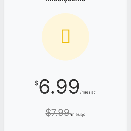
6.99
$
/miesiąc
$7.99
/miesiąc