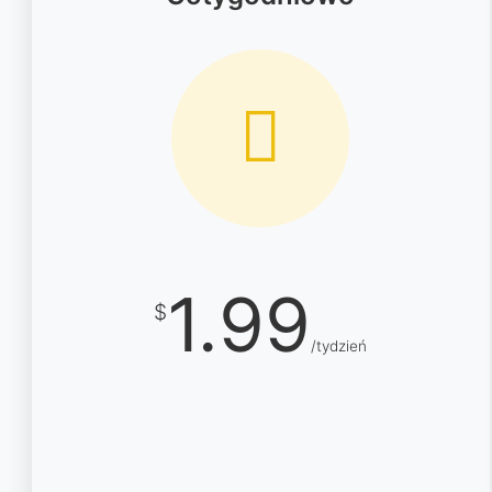
1.99
$
/tydzień