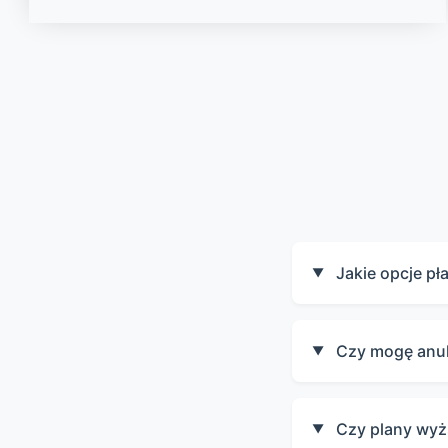
Jakie opcje pł
▼
Czy mogę anu
▼
Czy plany wyż
▼