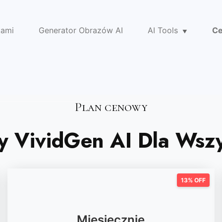
kami
Generator Obrazów AI
AI Tools
Ce
Plan cenowy
ny VividGen AI Dla Wsz
13% OFF
Miesięcznie