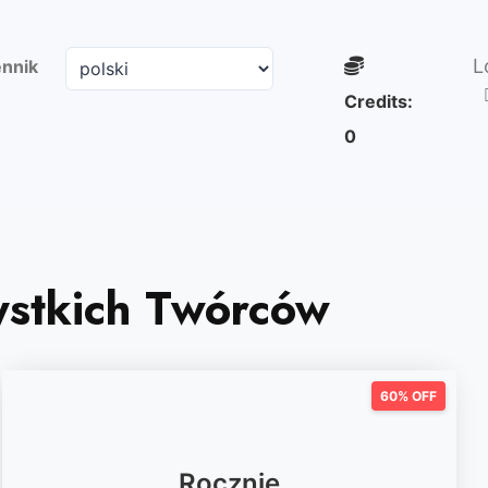
L
nnik
Credits:
0
ystkich Twórców
60% OFF
Rocznie