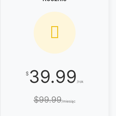
39.99
$
/rok
$99.99
/miesiąc