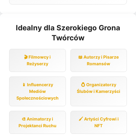
Idealny dla Szerokiego Grona
Twórców
🎬 Filmowcy i
📖 Autorzy i Pisarze
Reżyserzy
Romansów
📱 Influencerzy
💍 Organizatorzy
Mediów
Ślubów i Kamerzyści
Społecznościowych
🎨 Animatorzy i
🖌️ Artyści Cyfrowi i
Projektanci Ruchu
NFT