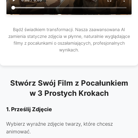
Bądź świadkiem transformacji. Nasza zaawansowana AI
zamienia statyczne zdjęcia w płynne, naturalnie wyglądające
filmy z pocałunkami o oszałamiających, profesjonalnych
wynikach.
Stwórz Swój Film z Pocałunkiem
w 3 Prostych Krokach
1. Prześlij Zdjęcie
Wybierz wyraźne zdjęcie twarzy, które chcesz
animować.