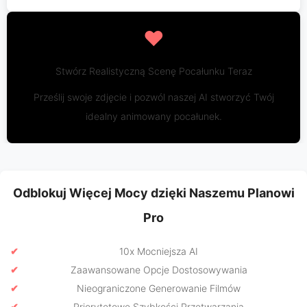
❤️
Stwórz Realistyczną Scenę Pocałunku Teraz
Prześlij swoje zdjęcie i pozwól naszej AI stworzyć Twój
idealny animowany pocałunek.
Odblokuj Więcej Mocy dzięki Naszemu Planowi
Pro
10x Mocniejsza AI
Zaawansowane Opcje Dostosowywania
Nieograniczone Generowanie Filmów
Priorytetowe Szybkości Przetwarzania