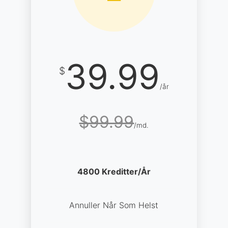
39.99
$
/år
$99.99
/md.
4800 Kreditter/År
Annuller Når Som Helst