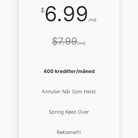
6.99
$
/md.
$7.99
/md.
400 kreditter/måned
Annuller Når Som Helst
Spring Køen Over
Reklamefri