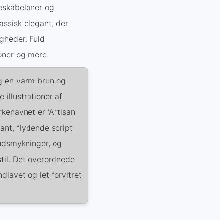
heskabeloner og
lassisk elegant, der
igheder. Fuld
koner og mere.
ug en varm brun og
illustrationer af
kenavnet er 'Artisan
ant, flydende script
r udsmykninger, og
til. Det overordnede
lavet og let forvitret