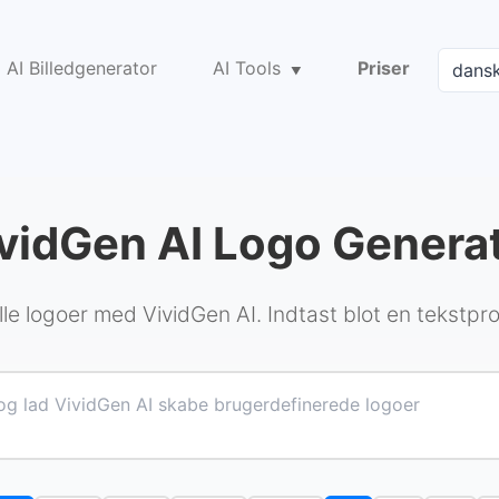
AI Billedgenerator
AI Tools
Priser
vidGen AI Logo Genera
le logoer med VividGen AI. Indtast blot en tekstpromp