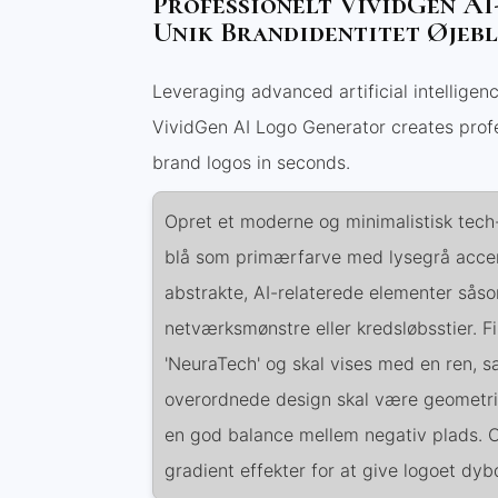
Professionelt VividGen AI
Unik Brandidentitet Øjebl
Leveraging advanced artificial intelligen
VividGen AI Logo Generator creates prof
brand logos in seconds.
Opret et moderne og minimalistisk tech
blå som primærfarve med lysegrå accen
abstrakte, AI-relaterede elementer sås
netværksmønstre eller kredsløbsstier. F
'NeuraTech' og skal vises med en ren, sa
overordnede design skal være geometris
en god balance mellem negativ plads. Ove
gradient effekter for at give logoet dyb