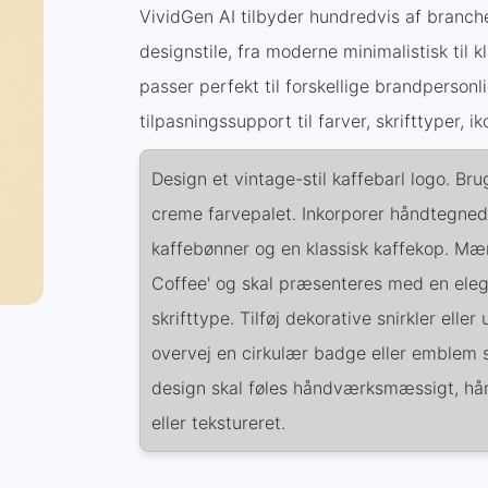
VividGen AI tilbyder hundredvis af branc
designstile, fra moderne minimalistisk til k
passer perfekt til forskellige brandpersonl
tilpasningssupport til farver, skrifttyper, i
Design et vintage-stil kaffebarl logo. Br
creme farvepalet. Inkorporer håndtegnede 
kaffebønner og en klassisk kaffekop. Mær
Coffee' og skal præsenteres med en eleg
skrifttype. Tilføj dekorative snirkler elle
overvej en cirkulær badge eller emblem s
design skal føles håndværksmæssigt, hånd
eller tekstureret.