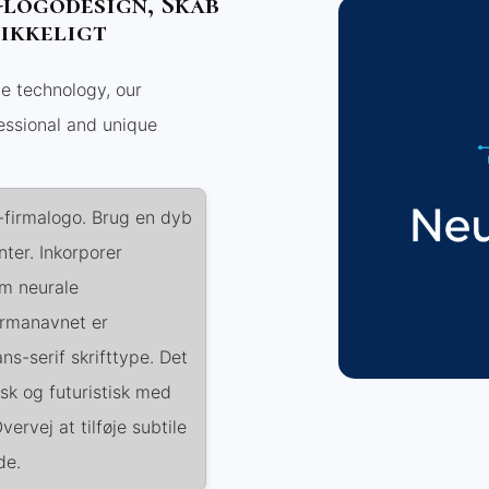
-logodesign, Skab
ikkeligt
ce technology, our
essional and unique
-firmalogo. Brug en dyb
ter. Inkorporer
om neurale
irmanavnet er
ns-serif skrifttype. Det
k og futuristisk med
rvej at tilføje subtile
de.