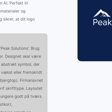
AI. Perfekt til
smaterialer og
 sikrer, at dit logo
Peak Solutions'. Brug
r. Designet skal være
 abstrakt symbol, der
ækst eller fremskridt
t bjergtop). Firmanavnet
if skrifttype. Layoutet
t fungere godt på tværs
itkort,