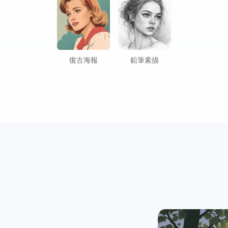
復古海報
鉛筆素描