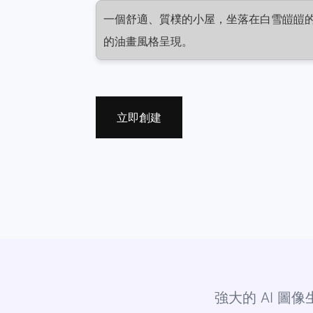
一個舒適、質樸的小屋，坐落在白雪皚皚
的油畫風格呈現。
立即創建
強大的 AI 