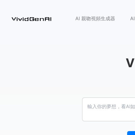
AI 親吻視頻生成器
A
V