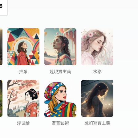
8
抽象
超現實主義
水彩
浮世繪
普普藝術
魔幻寫實主義