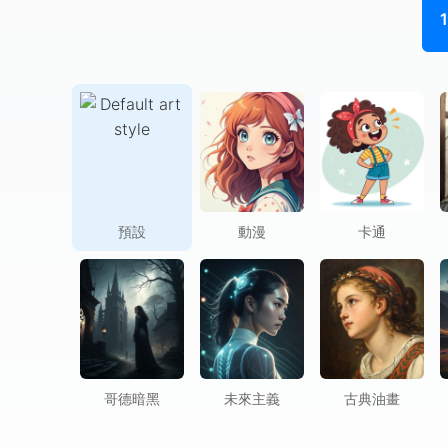
1
預設
動漫
卡通
哥德暗黑
未來主義
古典油畫