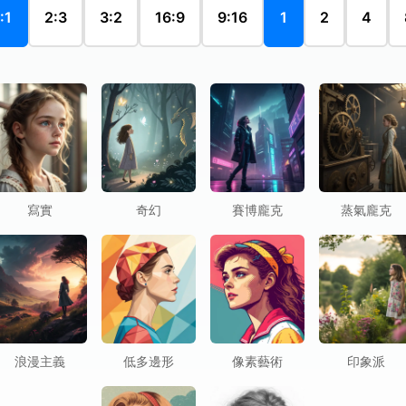
:1
2:3
3:2
16:9
9:16
1
2
4
寫實
奇幻
賽博龐克
蒸氣龐克
浪漫主義
低多邊形
像素藝術
印象派