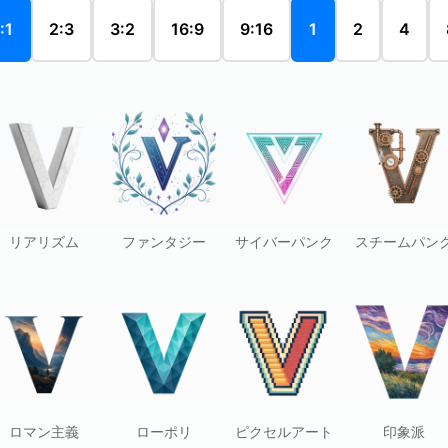
:1
2:3
3:2
16:9
9:16
1
2
4
リアリズム
ファンタジー
サイバーパンク
スチームパン
ロマン主義
ローポリ
ピクセルアート
印象派