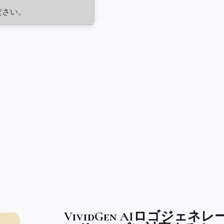
ださい。
VividGen AIロゴジェ