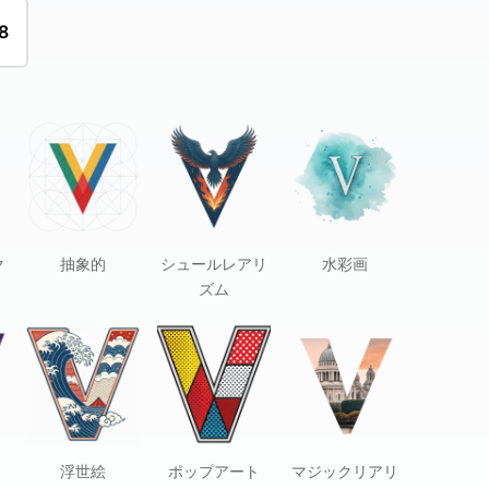
8
ク
抽象的
シュールレアリ
水彩画
ズム
浮世絵
ポップアート
マジックリアリ