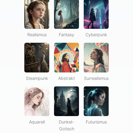
Realismus
Fantasy
Cyberpunk
Steampunk
Abstrakt
Surrealismus
Aquarell
Dunkel-
Futurismus
Gotisch